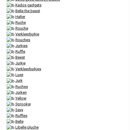
Kados gadgets
Belle the beast
Halter
Ruche
Rouche
Verkleedjurkje
Rouches
Jurkjes
Ruffle
Beest
Jurkje
Verkleedjurkjes
Luxe
Jurk
Ruches
Jurken
Yellow
Sprookje
Sexy
Ruffles
Belle
Libelle pluche