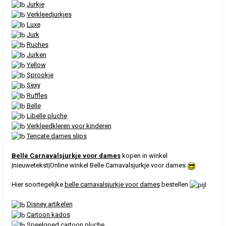
Jurkje
Verkleedjurkjes
Luxe
Jurk
Ruches
Jurken
Yellow
Sprookje
Sexy
Ruffles
Belle
Libelle pluche
Verkleedkleren voor kinderen
Tencate dames slips
Belle Carnavalsjurkje voor dames
kopen in winkel
|nieuwetekst|Online winkel Belle Carnavalsjurkje voor dames
Hier soortegelijke
belle carnavalsjurkje voor dames
bestellen
Disney artikelen
Cartoon kados
Speelgoed cartoon pluche