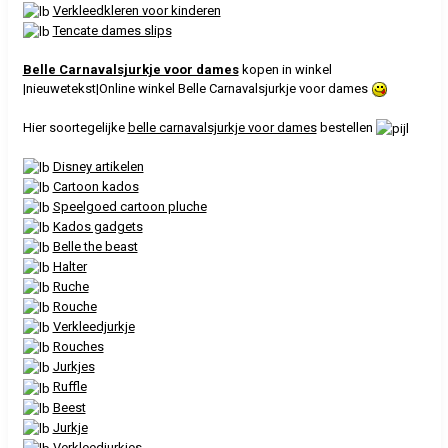
Verkleedkleren voor kinderen
Tencate dames slips
Belle Carnavalsjurkje voor dames
kopen in winkel
|nieuwetekst|Online winkel Belle Carnavalsjurkje voor dames
Hier soortegelijke
belle carnavalsjurkje voor dames
bestellen
Disney artikelen
Cartoon kados
Speelgoed cartoon pluche
Kados gadgets
Belle the beast
Halter
Ruche
Rouche
Verkleedjurkje
Rouches
Jurkjes
Ruffle
Beest
Jurkje
Verkleedjurkjes